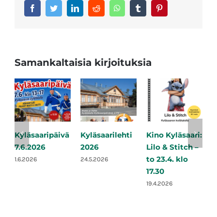
Facebook
Twitter
LinkedIn
Reddit
Whatsapp
Tumblr
Pinterest
Samankaltaisia kirjoituksia
Kyläsaaripäivä
Kyläsaarilehti
Kino Kyläsaari:
K
7.6.2026
2026
Lilo & Stitch –
S
to 23.4. klo
e
1.6.2026
24.5.2026
17.30
2
19.4.2026
2