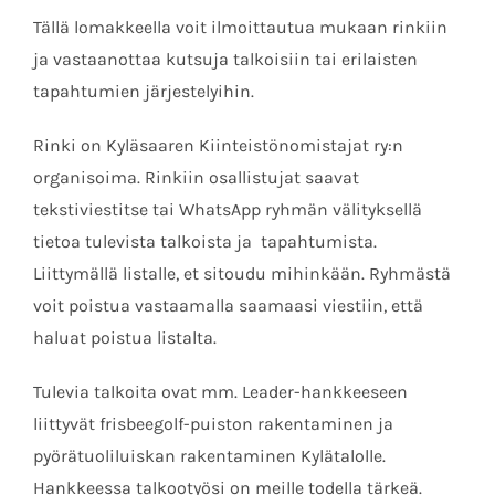
Tällä lomakkeella voit ilmoittautua mukaan rinkiin
ja vastaanottaa kutsuja talkoisiin tai erilaisten
tapahtumien järjestelyihin.
Rinki on Kyläsaaren Kiinteistönomistajat ry:n
organisoima. Rinkiin osallistujat saavat
tekstiviestitse tai WhatsApp ryhmän välityksellä
tietoa tulevista talkoista ja tapahtumista.
Liittymällä listalle, et sitoudu mihinkään. Ryhmästä
voit poistua vastaamalla saamaasi viestiin, että
haluat poistua listalta.
Tulevia talkoita ovat mm. Leader-hankkeeseen
liittyvät frisbeegolf-puiston rakentaminen ja
pyörätuoliluiskan rakentaminen Kylätalolle.
Hankkeessa t
alkootyösi on meille todella tärkeä.