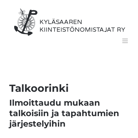
Skip
to
content
Talkoorinki
Ilmoittaudu mukaan
talkoisiin ja tapahtumien
järjestelyihin