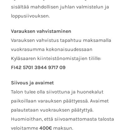
sisältää mahdollisen juhlan valmistelun ja
loppusiivouksen.
Varauksen vahvistaminen
Varauksen vahvistus tapahtuu maksamalla
vuokrasumma kokonaisuudessaan
Kyläsaaren kiinteistönomistajien tilille:
FI42 5701 3944 9717 09
Siivous ja avaimet
Talon tulee olla siivottuna ja huonekalut
paikoillaan varauksen päättyessä. Avaimet
palautetaan vuokrauksen päätyttyä.
Huomioithan, että siivoamattomasta talosta
veloitamme
400€
maksun.