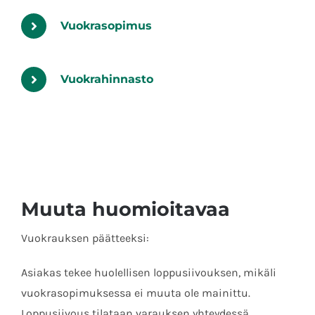
Vuokrasopimus
Vuokrahinnasto
Muuta huomioitavaa
Vuokrauksen päätteeksi:
Asiakas tekee huolellisen loppusiivouksen, mikäli
vuokrasopimuksessa ei muuta ole mainittu.
Loppusiivous tilataan varauksen yhteydessä.