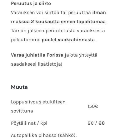
Peruutus ja siirto
Varauksen voi siirtää tai peruuttaa
ilman
maksua 2 kuukautta ennen tapahtumaa
.
Tämän jälkeen peruutetusta varauksesta
palautamme
puolet vuokrahinnasta
.
Varaa juhlatila Porissa
ja ota yhteyttä
saadaksesi lisätietoja!
Muuta
Loppusiivous etukäteen
150€
sovittuna
Pöytäliinat / kpl
8€ /
6€
Autopaikka pihassa (sähkö),