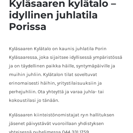
Kyläsaaren kylätalo –
idyllinen juhlatila
Porissa
Kyläsaaren Kylätalo on kaunis juhlatila Porin
Kyläsaaressa, joka sijaitsee idyllisessä ympäristössä
ja on täydellinen paikka häille, syntymäpäiville ja
muihin juhliin. Kylätalon tilat soveltuvat
erinomaisesti häihin, yritystilaisuuksiin ja
perhejuhliin. Ota yhteyttä ja varaa juhla- tai
kokoustilasi jo tänään.
Kyläsaaren kiinteistönomistajat ry:n hallituksen
jäsenet päivystävät vuoroillaan yhdistyksen
yhteisessä puhelimessa 044 331 1759.