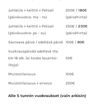
Juhlatila + keittiö + Pelisali
200€ /
180€
(päivävuokra: ma – to)
(päivähinta)
Juhlatila + keittiö + Pelisali
250€ /
230€
(päivävuokra: pe – su)
(päivähinta)
Seuraava päivä / edeltävä päivä
100€ /
80€
Vuokrauspäivää edeltävä ilta
klo 18 alk. (ei koske lauantai-
50€
iltoja)
Muistotilaisuus
100€
Muistotilaisuus + siivous
200€
Alle 5 tunnin vuokraukset (vain arkisin)