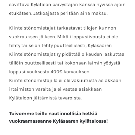
sovittava Kylätalon päivystäjän kanssa hyvissä ajoin
etukäteen. Jatkoajasta peritään aina maksu.
Kiinteistönomistajat tarkastavat tilojen kunnon
vuokrauksen jälkeen. Mikäli loppusiivousta ei ole
tehty tai se on tehty puutteellisesti, Kyläsaaren
Kiinteistönomistajat ry pidättää oikeuden laskuttaa
tällöin puutteellisesti tai kokonaan laiminlyödystä
loppusiivouksesta 400€ korvauksen.
Kiinteistönomistajilla ei ole vakuutusta asiakkaan
irtaimiston varalta ja ei vastaa asiakkaan
Kylätaloon jättämistä tavaroista.
Toivomme teille nautinnollisia hetkiä
vuokraamassanne Kyläsaaren kylätalossa!