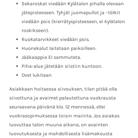
Sekaroskat viedään Kylätalon pihalla olevaan
jätepisteeseen. Tyhjät juomapullot ja –tölkit
viedään pois (kierrätyspisteeseen, ei kylätalon
roskikseen).
Ruokatarvikkeet viedään pois.
Huonekalut laitetaan paikoilleen.
Jääkaappia EI sammuteta.
Piha-alue jätetään siistiin kuntoon.
Ovet lukitaan
Asiakkaan hoitaessa siivouksen, tilan pitää olla
siivottuna ja avaimet palautettuna vuokrausta
seuraavana päivänä klo. 12 mennessä, ellei
vuokrasopimuksessa toisin mainita. Jos asiakas
luovuttaa talon muuna aikana, on avainten
luovutuksesta ja mahdollisesta lisämaksusta