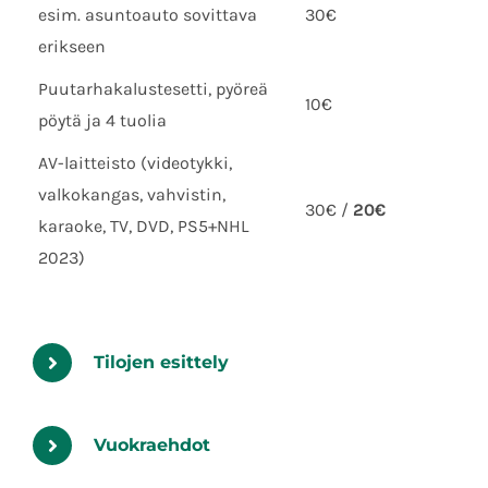
esim. asuntoauto sovittava
30€
erikseen
Puutarhakalustesetti, pyöreä
10€
pöytä ja 4 tuolia
AV-laitteisto (videotykki,
valkokangas, vahvistin,
30€ /
20€
karaoke, TV, DVD, PS5+NHL
2023)
Tilojen esittely
Vuokraehdot