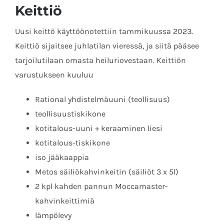
Keittiö
Uusi keittö käyttöönotettiin tammikuussa 2023.
Keittiö sijaitsee juhlatilan vieressä, ja siitä pääsee
tarjoilutilaan omasta heiluriovestaan. Keittiön
varustukseen kuuluu
Rational yhdistelmäuuni (teollisuus)
teollisuustiskikone
kotitalous-uuni + keraaminen liesi
kotitalous-tiskikone
iso jääkaappia
Metos säiliökahvinkeitin (säiliöt 3 x 5l)
2 kpl kahden pannun Moccamaster-
kahvinkeittimiä
lämpölevy