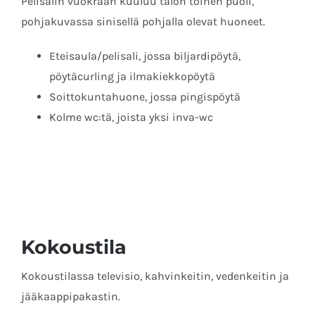
Pelisalin vuokraan kuuluu talon toinen puoli,
pohjakuvassa sinisellä pohjalla olevat huoneet.
Eteisaula/pelisali, jossa biljardipöytä,
pöytäcurling ja ilmakiekkopöytä
Soittokuntahuone, jossa pingispöytä
Kolme wc:tä, joista yksi inva-wc
Kokoustila
Kokoustilassa televisio, kahvinkeitin, vedenkeitin ja
jääkaappipakastin.