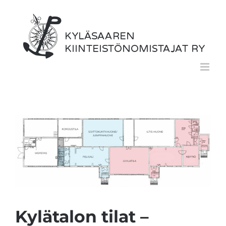
Skip
to
content
Kylätalon tilat –