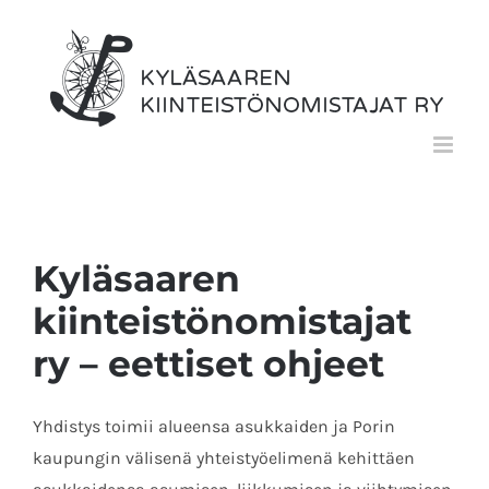
Skip
to
content
Kyläsaaren
kiinteistönomistajat
ry – eettiset ohjeet
Yhdistys toimii alueensa asukkaiden ja Porin
kaupungin välisenä yhteistyöelimenä kehittäen