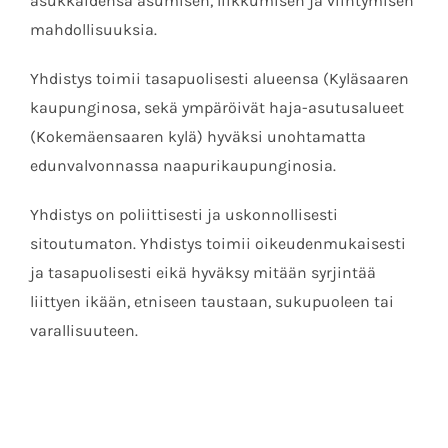
asukkaidensa asumisen, liikkumisen ja viihtymisen
mahdollisuuksia.
Yhdistys toimii tasapuolisesti alueensa (Kyläsaaren
kaupunginosa, sekä ympäröivät haja-asutusalueet
(Kokemäensaaren kylä) hyväksi unohtamatta
edunvalvonnassa naapurikaupunginosia.
Yhdistys on poliittisesti ja uskonnollisesti
sitoutumaton. Yhdistys toimii oikeudenmukaisesti
ja tasapuolisesti eikä hyväksy mitään syrjintää
liittyen ikään, etniseen taustaan, sukupuoleen tai
varallisuuteen.