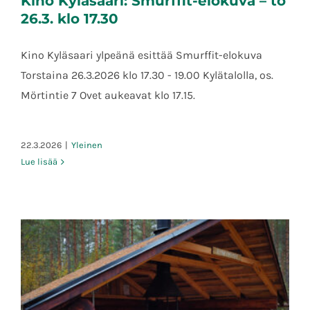
Kino Kyläsaari: Smurffit-elokuva – to
26.3. klo 17.30
Kino Kyläsaari ylpeänä esittää Smurffit-elokuva
Torstaina 26.3.2026 klo 17.30 - 19.00 Kylätalolla, os.
Kino Kyläsaari: Smurffit-elokuva – to 26.3.
klo 17.30
Mörtintie 7 Ovet aukeavat klo 17.15.
22.3.2026
|
Yleinen
Lue lisää