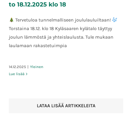
to 18.12.2025 klo 18
Tervetuloa tunnelmalliseen joululauluiltaan!
Torstaina 18.12. klo 18 Kyläsaaren kylätalo täyttyy
Joululauluilta Kyläsaaren Kylätalolla to
18.12.2025 klo 18
joulun lämmöstä ja yhteislaulusta. Tule mukaan
laulamaan rakastetuimpia
14.12.2025
|
Yleinen
Lue lisää
LATAA LISÄÄ ARTIKKELEITA