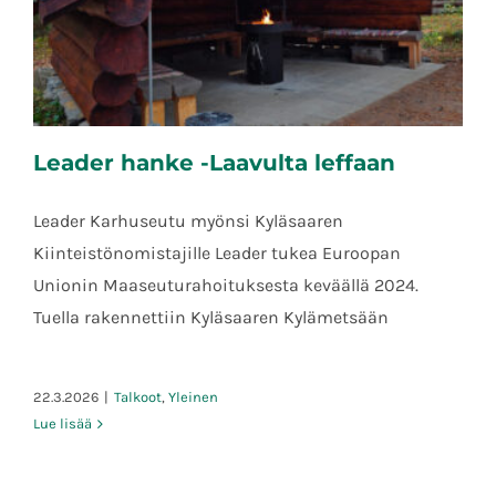
Leader hanke -Laavulta leffaan
Leader Karhuseutu myönsi Kyläsaaren
Kiinteistönomistajille Leader tukea Euroopan
Unionin Maaseuturahoituksesta keväällä 2024.
Leader hanke -Laavulta leffaan
Tuella rakennettiin Kyläsaaren Kylämetsään
22.3.2026
|
Talkoot
,
Yleinen
Lue lisää