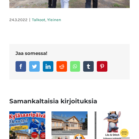
24.3.2022
|
Talkoot
,
Yleinen
Jaa somessa!
Facebook
Twitter
LinkedIn
Reddit
Whatsapp
Tumblr
Pinterest
Samankaltaisia kirjoituksia