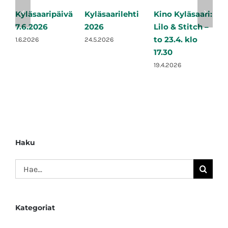
Kyläsaaripäivä
Kyläsaarilehti
Kino Kyläsaari:
K
7.6.2026
2026
Lilo & Stitch –
S
to 23.4. klo
e
1.6.2026
24.5.2026
17.30
2
19.4.2026
2
Haku
Etsi
...
Kategoriat