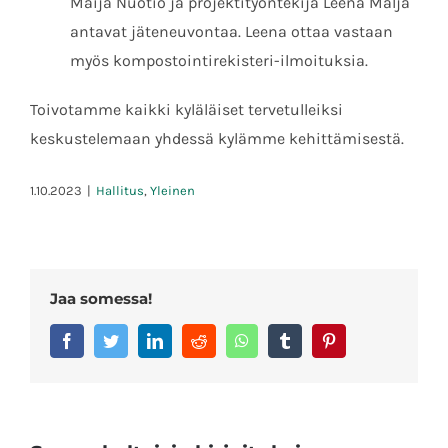
Maija Nuotio ja projektityöntekijä Leena Malja
antavat jäteneuvontaa. Leena ottaa vastaan
myös kompostointirekisteri-ilmoituksia.
Toivotamme kaikki kyläläiset tervetulleiksi
keskustelemaan yhdessä kylämme kehittämisestä.
1.10.2023
|
Hallitus
,
Yleinen
Jaa somessa!
Facebook
Twitter
LinkedIn
Reddit
Whatsapp
Tumblr
Pinterest