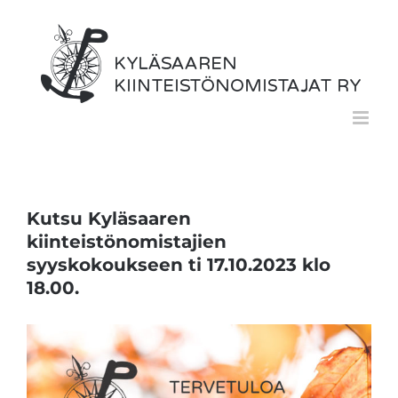
Skip
to
content
Kutsu Kyläsaaren
kiinteistönomistajien
syyskokoukseen ti 17.10.2023 klo
18.00.