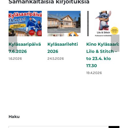
Samankaltaisia kirjoituksia
Kyläsaaripäivä
Kyläsaarilehti
Kino Kyläsaari:
K
7.6.2026
2026
Lilo & Stitch –
S
to 23.4. klo
e
1.6.2026
24.5.2026
17.30
2
19.4.2026
2
Haku