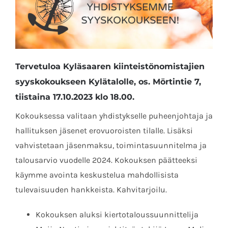
Tervetuloa Kyläsaaren kiinteistönomistajien
syyskokoukseen Kylätalolle, os. Mörtintie 7,
tiistaina 17.10.2023 klo 18.00.
Kokouksessa valitaan yhdistykselle puheenjohtaja ja
hallituksen jäsenet erovuoroisten tilalle. Lisäksi
vahvistetaan jäsenmaksu, toimintasuunnitelma ja
talousarvio vuodelle 2024. Kokouksen päätteeksi
käymme avointa keskustelua mahdollisista
tulevaisuuden hankkeista. Kahvitarjoilu.
Kokouksen aluksi kiertotaloussuunnittelija