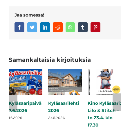
Jaa somessa!
Facebook
Twitter
LinkedIn
Reddit
Whatsapp
Tumblr
Pinterest
Samankaltaisia kirjoituksia
Kyläsaaripäivä
Kyläsaarilehti
Kino Kyläsaari:
K
7.6.2026
2026
Lilo & Stitch –
S
to 23.4. klo
e
1.6.2026
24.5.2026
17.30
2