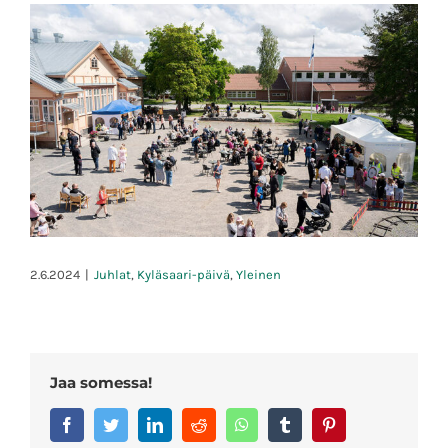
2.6.2024
|
Juhlat
,
Kyläsaari-päivä
,
Yleinen
Jaa somessa!
Facebook
Twitter
LinkedIn
Reddit
Whatsapp
Tumblr
Pinterest