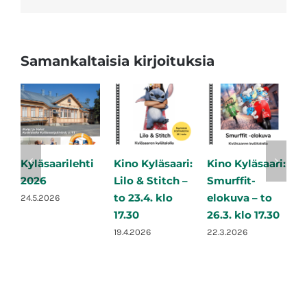
Samankaltaisia kirjoituksia
Kyläsaarilehti
Kino Kyläsaari:
Kino Kyläsaari:
L
2026
Lilo & Stitch –
Smurffit-
L
to 23.4. klo
elokuva – to
l
24.5.2026
17.30
26.3. klo 17.30
2
19.4.2026
22.3.2026