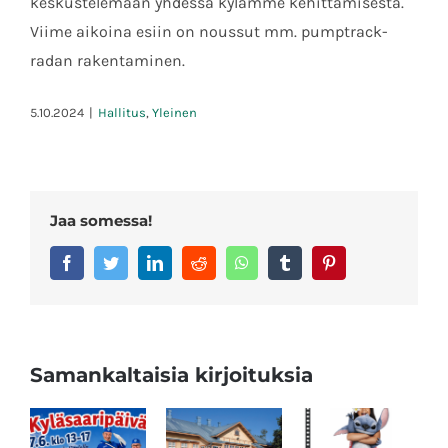
keskustelemaan yhdessä kylämme kehittämisestä.
Viime aikoina esiin on noussut mm. pumptrack-
radan rakentaminen.
5.10.2024
|
Hallitus
,
Yleinen
Jaa somessa!
Facebook
Twitter
LinkedIn
Reddit
Whatsapp
Tumblr
Pinterest
Samankaltaisia kirjoituksia