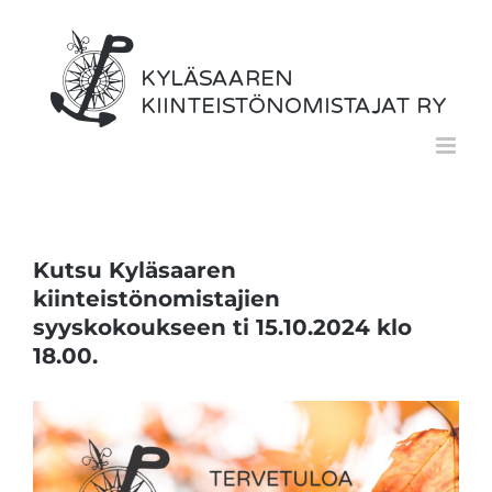
Skip
to
content
Kutsu Kyläsaaren
kiinteistönomistajien
syyskokoukseen ti 15.10.2024 klo
18.00.