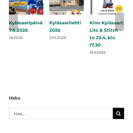
Kyläsaaripäivä
Kyläsaarilehti
Kino Kyläsaari:
K
7.6.2026
2026
Lilo & Stitch –
S
to 23.4. klo
e
1.6.2026
24.5.2026
17.30
2
19.4.2026
2
Haku
Etsi
...