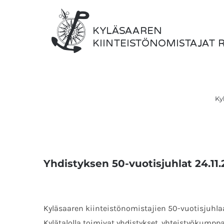
Skip
to
content
Et
...
Ky
Yhdistyksen 50-vuotisjuhlat 24.11.
Kyläsaaren kiinteistönomistajien 50-vuotisjuhlaan
Kylätalolla toimivat yhdistykset, yhteistyökumpp