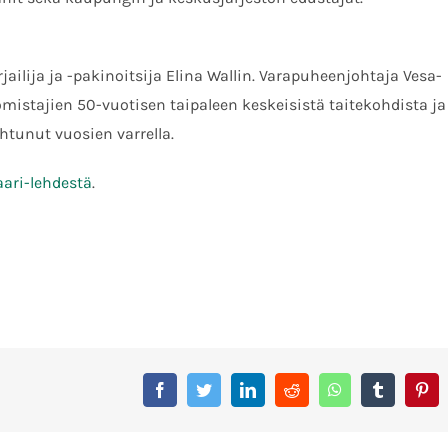
ailija ja -pakinoitsija Elina Wallin. Varapuheenjohtaja Vesa-
mistajien 50-vuotisen taipaleen keskeisistä taitekohdista ja
htunut vuosien varrella.
ari-lehdestä
.
Facebook
Twitter
LinkedIn
Reddit
Whatsapp
Tumblr
Pin