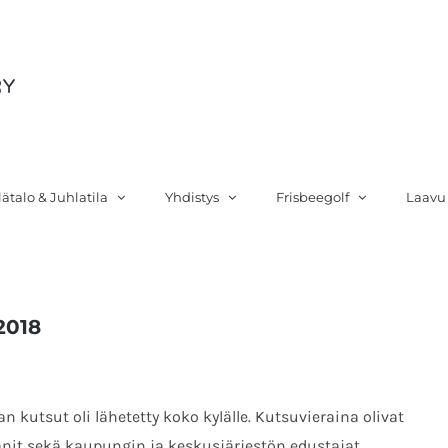
si
lätalo & Juhlatila
Yhdistys
Frisbeegolf
Laavu
2018
 kutsut oli lähetetty koko kylälle. Kutsuvieraina olivat
anit sekä kaupungin ja keskusjärjestön edustajat.