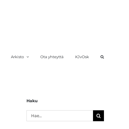
Arkisto
Ota yhteyttä
KJvOsk
Haku
Etsi
...