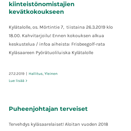
kiinteistönomistajien
kevätkokoukseen
Kylätalolle, os. Mörtintie 7, tiistaina 26.3.2019 klo
Kutsu Kyläsaaren kiinteistönomistajien
18.00. Kahvitarjoilu! Ennen kokouksen alkua
kevätkokoukseen
keskustelua / infoa aiheista: Frisbeegolf-rata
Kyläsaareen Pyörätuoliluiska Kylätalolle
27.2.2019
|
Hallitus
,
Yleinen
Lue lisää
Puheenjohtajan terveiset
Tervehdys kyläsaarelaiset! Aloitan vuoden 2018