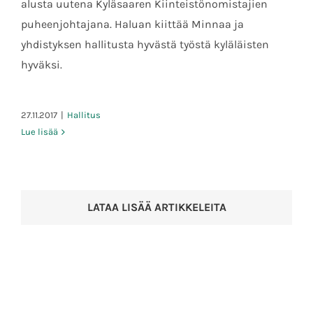
alusta uutena Kyläsaaren Kiinteistönomistajien
puheenjohtajana. Haluan kiittää Minnaa ja
yhdistyksen hallitusta hyvästä työstä kyläläisten
hyväksi.
27.11.2017
|
Hallitus
Lue lisää
LATAA LISÄÄ ARTIKKELEITA