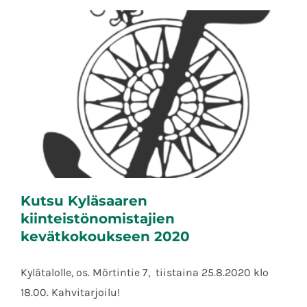
Kutsu Kyläsaaren
kiinteistönomistajien
kevätkokoukseen 2020
Kylätalolle, os. Mörtintie 7, tiistaina 25.8.2020 klo
Kutsu Kyläsaaren kiinteistönomistajien
18.00. Kahvitarjoilu!
kevätkokoukseen 2020