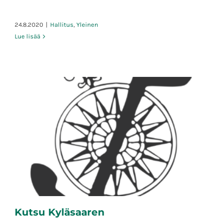
24.8.2020
|
Hallitus
,
Yleinen
Lue lisää
Kutsu Kyläsaaren