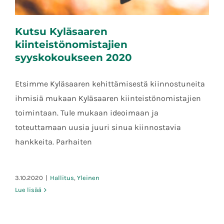
Kutsu Kyläsaaren
kiinteistönomistajien
syyskokoukseen 2020
Etsimme Kyläsaaren kehittämisestä kiinnostuneita
Kutsu Kyläsaaren kiinteistönomistajien
ihmisiä mukaan Kyläsaaren kiinteistönomistajien
syyskokoukseen 2020
toimintaan. Tule mukaan ideoimaan ja
toteuttamaan uusia juuri sinua kiinnostavia
hankkeita. Parhaiten
3.10.2020
|
Hallitus
,
Yleinen
Lue lisää