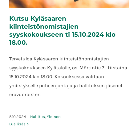
Kutsu Kyläsaaren
kiinteistönomistajien
syyskokoukseen ti 15.10.2024 klo
18.00.
Kutsu Kyläsaaren kiinteistönomistajien
Tervetuloa Kyläsaaren kiinteistönomistajien
syyskokoukseen ti 15.10.2024 klo 18.00.
syyskokoukseen Kylätalolle, os. Mörtintie 7, tiistaina
15.10.2024 klo 18.00. Kokouksessa valitaan
yhdistykselle puheenjohtaja ja hallituksen jäsenet
erovuoroisten
5.10.2024
|
Hallitus
,
Yleinen
Lue lisää