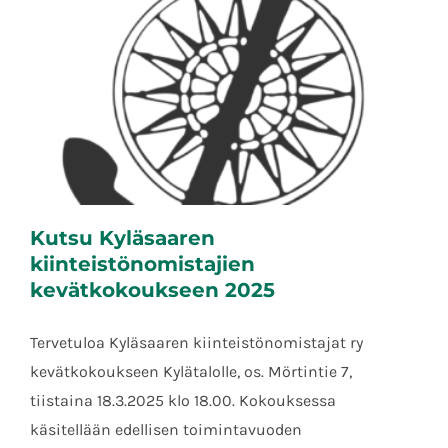
Kutsu Kyläsaaren
kiinteistönomistajien
kevätkokoukseen 2025
Tervetuloa Kyläsaaren kiinteistönomistajat ry
Kutsu Kyläsaaren kiinteistönomistajien
kevätkokoukseen Kylätalolle, os. Mörtintie 7,
kevätkokoukseen 2025
tiistaina 18.3.2025 klo 18.00. Kokouksessa
käsitellään edellisen toimintavuoden