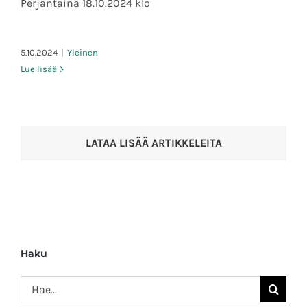
sopukoissa 2 – pe 18.10 klo 17.30
Perjantaina 18.10.2024 klo
5.10.2024
|
Yleinen
Lue lisää
LATAA LISÄÄ ARTIKKELEITA
Haku
Etsi
...