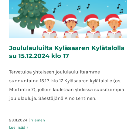
Joululauluilta Kyläsaaren Kylätalolla
su 15.12.2024 klo 17
Tervetuloa yhteiseen joululauluiltaamme
sunnuntaina 15.12. klo 17 Kyläsaaren kylätalolle (os.
Joululauluilta Kyläsaaren Kylätalolla su
15.12.2024 klo 17
Mörtintie 7), jolloin lauletaan yhdessä suosituimpia
joululauluja. Säestäjänä Aino Lehtinen.
23.11.2024
|
Yleinen
Lue lisää