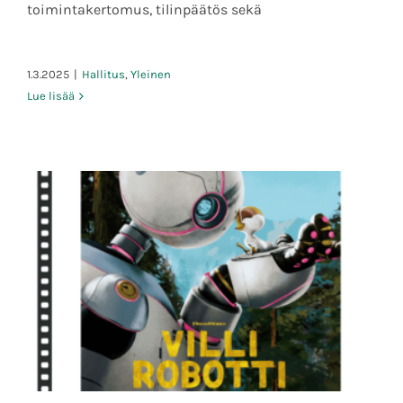
toimintakertomus, tilinpäätös sekä
1.3.2025
|
Hallitus
,
Yleinen
Lue lisää