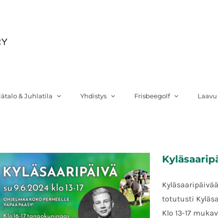
si
lätalo & Juhlatila
Yhdistys
Frisbeegolf
Laavu
Kyläsaarip
Kyläsaaripäivää
totutusti Kyläs
Klo 13-17 muka