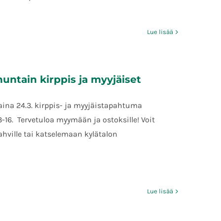
Lue lisää
ntain kirppis ja myyjäiset
na 24.3. kirppis- ja myyjäistapahtuma
13-16. Tervetuloa myymään ja ostoksille! Voit
hville tai katselemaan kylätalon
Lue lisää