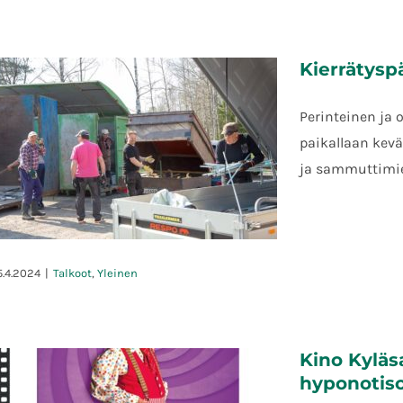
Kierrätyspä
Kyläsaarilehti 2024
Perinteinen ja o
paikallaan kev
ja sammuttimie
5.4.2024
|
Talkoot
,
Yleinen
Kierrätyspäivä la 27.4. 2024 klo 9-
Kino Kyläs
13
hyponotisoi