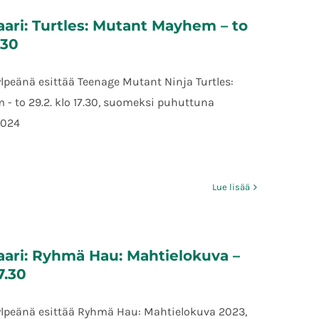
aari: Turtles: Mutant Mayhem – to
.30
ylpeänä esittää Teenage Mutant Ninja Turtles:
- to 29.2. klo 17.30, suomeksi puhuttuna
2024
Lue lisää
aari: Ryhmä Hau: Mahtielokuva –
17.30
 ylpeänä esittää Ryhmä Hau: Mahtielokuva 2023,