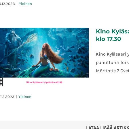
0.12.2023
|
Yleinen
Kino Kyläsa
Uuden vuoden ilotulitus 2024
klo 17.30
Kino Kyläsaari 
puhuttuna Torsta
Mörtintie 7 Ove
7.12.2023
|
Yleinen
Kino Kyläsaari: Pieni merenneito –
LATAA LISÄÄ ARTIK
to 28.12. klo 17.30