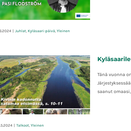
.6.2024
|
Juhlat
,
Kyläsaari-päivä
,
Yleinen
Kyläsaaril
Kyläsaaripäivä 9.6.2024
Tänä vuonna on 
Järjestyksessään
saanut omaasi,
8.5.2024
|
Talkoot
,
Yleinen