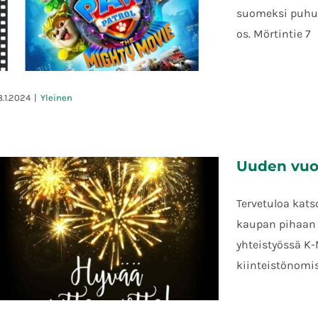
suomeksi puhutt
os. Mörtintie 7
8.1.2024
|
Yleinen
Kino Kyläsaari: Ryhmä Hau:
Uuden vuod
Mahtielokuva – to 1.2. klo 17.30
Tervetuloa kats
kaupan pihaan v
yhteistyössä K-
kiinteistönomis