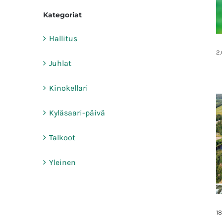
Kategoriat
Hallitus
2
Juhlat
Kinokellari
Kyläsaari-päivä
Talkoot
Yleinen
1