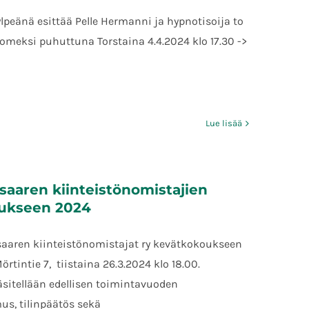
ylpeänä esittää Pelle Hermanni ja hypnotisoija to
suomeksi puhuttuna Torstaina 4.4.2024 klo 17.30 ->
Lue lisää
saaren kiinteistönomistajien
ukseen 2024
saaren kiinteistönomistajat ry kevätkokoukseen
Mörtintie 7, tiistaina 26.3.2024 klo 18.00.
sitellään edellisen toimintavuoden
us, tilinpäätös sekä