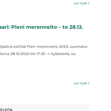
Lue lisää
ari: Pieni merenneito – to 28.12.
ylpeänä esittää PIeni merenneito 2023, suomeksi
ina 28.12.2023 klo 17.30 -> Kylätalolla, os.
t
Lue lisää
KELEITA