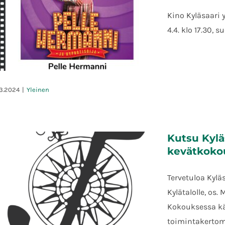
Kino Kyläsaari 
4.4. klo 17.30, 
.3.2024
|
Yleinen
Kino Kyläsaari: Pelle Hermanni ja
Kutsu Kylä
hyponotisoija – to 4.4. klo 17.30
kevätkoko
Tervetuloa Kylä
Kylätalolle, os. 
Kokouksessa kä
toimintakertom