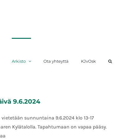
Arkisto
Ota yhteyttä
KJvOsk
äivä 9.6.2024
 vietetään sunnuntaina 9.6.2024 klo 13-17
aaren Kylätalolla. Tapahtumaan on vapaa pääsy.
vaa