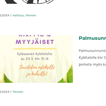
.3.2024
|
Hallitus
,
Yleinen
Kutsu Kyläsaaren
kiinteistönomistajien
Palmusunnu
kevätkokoukseen 2024
Palmusunnuntai
Kylätalolla klo 
poiketa myös ka
.3.2024
|
Yleinen