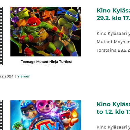
Palmusunnuntain kirppis ja
Kino Kyläs
myyjäiset
29.2. klo 17
Kino Kyläsaari 
Mutant Mayhem 
Torstaina 29.2.
5.2.2024
|
Yleinen
Kino Kyläsaari: Turtles: Mutant
Kino Kyläs
Mayhem – to 29.2. klo 17.30
to 1.2. klo 
Kino Kyläsaari